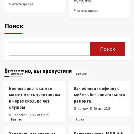
сути, это...
Read
Читать далее
more
Read
Читать далее
about
more
Инвестиции
about
Поиск
Основы
Инвестиции:
возможности
Что
и
это,
риски
зачем
Поиск
нужны
и
как
их
Возможно, вы пропустили
привлечь
Ипотека
Бизнес
Военная ипотека: кто
Как обновить офисную
может стать участником
мебель без капитального
и через сколько лет
ремонта
службы
pp_srv
20 мая 2026
Redactor
3 июля 2026
Бизнес
Forex