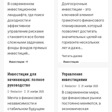
В современном
Долгосрочные
виды
инвестиционном
инвестиции – это
и
почему
ландшафте‚ где поиск
ключевой элемент
они
доходности и
грамотного финансового
важны
эффективное
планирования, который
для
управление рисками
позволяет достигать
бизнеса
становятся все более
значительных целей на
сложными задачами‚
горизонте нескольких
фонды фондов прямых
лет и даже...
инвестиций...
Read
Читать далее
more
Read
Читать далее
Инвестиции
Инвестиции
about
more
Долгосрочные
about
Инвестиции для
Управление
инвестиции:
Фонды
Все,
начинающих: полное
инвестициями
фондов
что
прямых
руководство
Redactor
21 ноября 2025
нужно
инвестиций:
Redactor
21 ноября 2025
В современном мире,
знать
Комплексный
Мечта о финансовой
где финансовые рынки
обзор
независимости и
постоянно меняются, а
стабильном будущем
экономическая