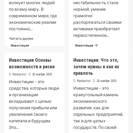
волнует многих людей
нестабильность стала
по всему миру․ В
нормой, умение
современном мире‚ где
грамотно
экономические реалии
распоряжаться своими
постоянно...
активами приобретает
первостепенное...
Read
Читать далее
more
Read
Читать далее
Инвестиции
Инвестиции
about
more
Инвестиции
about
Инвестиции Основы
Инвестиции: Что это,
для
Управление
начинающих:
возможности и риски
зачем нужны и как их
инвестициями
полное
привлечь
Redactor
20 ноября 2025
руководство
Redactor
Инвестиции – это
20 ноября 2025
средства, которые люди
Инвестиции – это
и организации
краеугольный камень
вкладывают с целью
экономического
получения прибыли или
развития, как для
увеличения своего
отдельных предприятий,
капитала в будущем.
так и для целых
Это...
государств. По своей