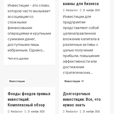
важны для бизнеса
Инвестиции – это слово,
Redactor
которое часто вызывает
21 ноября 2025
ассоциации со
Инвестиции для
сложными
предприятия
финансовыми
представляют собой
операциями и крупными
целенаправленное
суммами денег,
вложение капитала в
доступными лишь
различные активы с
избранным. Однако...
целью получения
прибыли, повышения
Read
Читать далее
эффективности или
more
достижения
about
Инвестиции:
стратегических...
Что
Read
Читать далее
Инвестиции
Инвестиции
это
more
и
about
Зачем
Фонды фондов прямых
Долгосрочные
Инвестиции
Они
инвестиций:
инвестиции: Все, что
для
Нужны
предприятия
Комплексный обзор
нужно знать
что
Redactor
Redactor
21 ноября 2025
21 ноября 2025
это