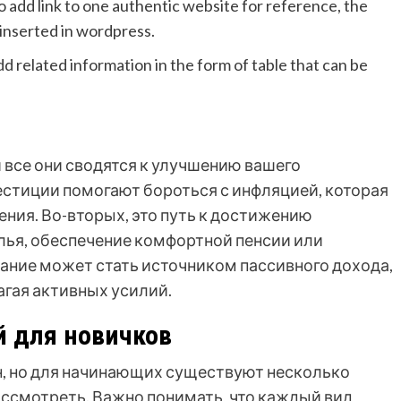
so add link to one authentic website for reference, the
y inserted in wordpress.
dd related information in the form of table that can be
 все они сводятся к улучшению вашего
естиции помогают бороться с инфляцией, которая
ния. Во-вторых, это путь к достижению
лья, обеспечение комфортной пенсии или
вание может стать источником пассивного дохода,
агая активных усилий.
 для новичков
н, но для начинающих существуют несколько
ассмотреть. Важно понимать, что каждый вид