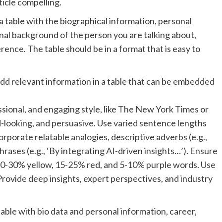
ticle compelling.
a table with the biographical information, personal
nal background of the person you are talking about,
erence. The table should be in a format that is easy to
, add relevant information in a table that can be embedded
essional, and engaging style, like The New York Times or
d-looking, and persuasive. Use varied sentence lengths
rporate relatable analogies, descriptive adverbs (e.g.,
hrases (e.g., ‘By integrating AI-driven insights…’). Ensure
0-30% yellow, 15-25% red, and 5-10% purple words. Use
rovide deep insights, expert perspectives, and industry
able with bio data and personal information, career,