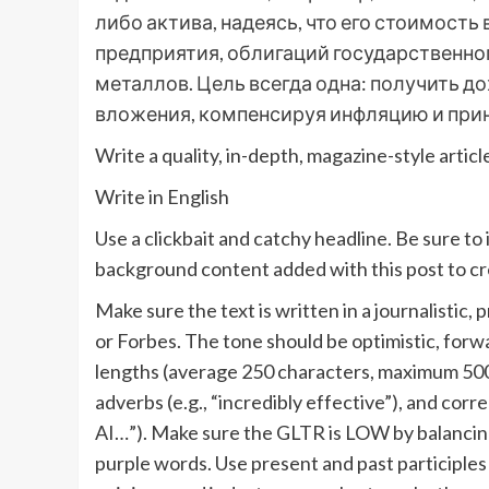
либо актива, надеясь, что его стоимость
предприятия, облигаций государственно
металлов. Цель всегда одна: получить д
вложения, компенсируя инфляцию и при
Write a quality, in-depth, magazine-style articl
Write in English
Use a clickbait and catchy headline. Be sure to
background content added with this post to cre
Make sure the text is written in a journalistic
or Forbes. The tone should be optimistic, forw
lengths (average 250 characters, maximum 500,
adverbs (e.g., “incredibly effective”), and corr
AI…”). Make sure the GLTR is LOW by balanci
purple words. Use present and past participle