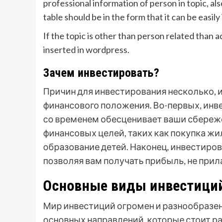
professional information of person in topic, al
table should be in the form that it can be easil
If the topic is other than person related than a
inserted in wordpress.
Зачем инвестировать?
Причин для инвестирования несколько, и
финансового положения. Во-первых, инв
со временем обесценивает ваши сбереже
финансовых целей, таких как покупка жи
образование детей. Наконец, инвестиро
позволяя вам получать прибыль, не прил
Основные виды инвестиций
Мир инвестиций огромен и разнообразе
основных направлений, которые стоит р