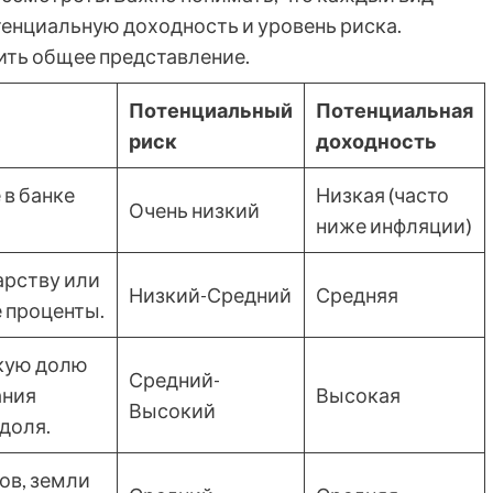
тенциальную доходность и уровень риска.
ить общее представление.
Потенциальный
Потенциальная
риск
доходность
 в банке
Низкая (часто
Очень низкий
ниже инфляции)
арству или
Низкий-Средний
Средняя
 проценты.
кую долю
Средний-
ания
Высокая
Высокий
 доля.
ов, земли