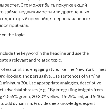
 вырастет. Это может быть покупка акций
го займа, недвижимости или драгоценных
оход, который превзойдет первоначальные
нося прибыль.
e on the topic:
 include the keyword in the headline and use the
ate a relevant and related topic.
, professional, and engaging style, like The New York Times
ard-looking, and persuasive. Use sentences of varying
 minimum 30). Use appropriate analogies, descriptive
ect adverbial phrases (e.g., “By integrating insights from
ng 40-55% green, 20-30% yellow, 15-25% red, and 5-10%
s to add dynamism. Provide deep knowledge, expert