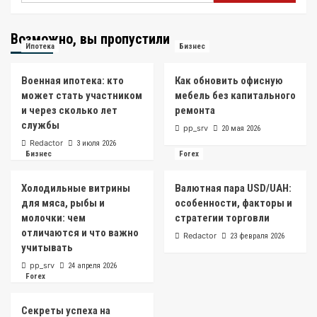
Возможно, вы пропустили
Ипотека
Бизнес
Военная ипотека: кто
Как обновить офисную
может стать участником
мебель без капитального
и через сколько лет
ремонта
службы
pp_srv
20 мая 2026
Redactor
3 июля 2026
Бизнес
Forex
Холодильные витрины
Валютная пара USD/UAH:
для мяса, рыбы и
особенности, факторы и
молочки: чем
стратегии торговли
отличаются и что важно
Redactor
23 февраля 2026
учитывать
pp_srv
24 апреля 2026
Forex
Секреты успеха на