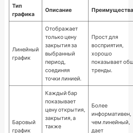
Тип
Описание
Преимуществ
графика
Отображает
только цену
Прост для
закрытия за
восприятия‚
Линейный
выбранный
хорошо
график
период‚
показывает об
соединяя
тренды.
точки линией.
Каждый бар
показывает
Более
цену открытия‚
информативен‚
закрытия‚ а
Баровый
чем линейный‚
также
график
дает