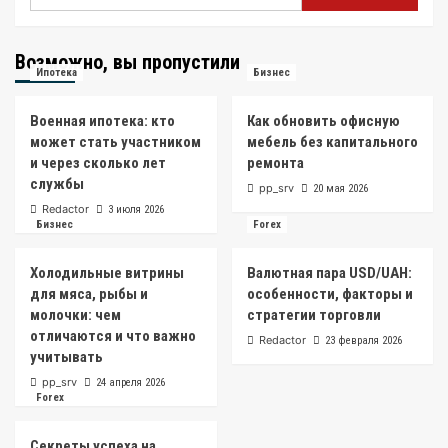
Возможно, вы пропустили
Ипотека
Бизнес
Военная ипотека: кто
Как обновить офисную
может стать участником
мебель без капитального
и через сколько лет
ремонта
службы
pp_srv
20 мая 2026
Redactor
3 июля 2026
Бизнес
Forex
Холодильные витрины
Валютная пара USD/UAH:
для мяса, рыбы и
особенности, факторы и
молочки: чем
стратегии торговли
отличаются и что важно
Redactor
23 февраля 2026
учитывать
pp_srv
24 апреля 2026
Forex
Секреты успеха на