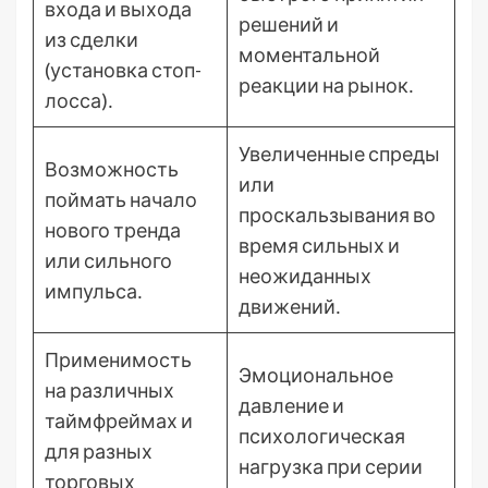
входа и выхода
решений и
из сделки
моментальной
(установка стоп-
реакции на рынок․
лосса)․
Увеличенные спреды
Возможность
или
поймать начало
проскальзывания во
нового тренда
время сильных и
или сильного
неожиданных
импульса․
движений․
Применимость
Эмоциональное
на различных
давление и
таймфреймах и
психологическая
для разных
нагрузка при серии
торговых