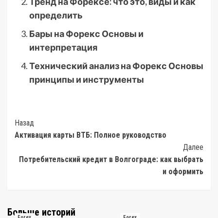
Тренд на Форексе: что это, виды и как
определить
Бары на Форекс Основы и
интерпретация
Технический анализ на Форекс Основы
принципы и инструменты
Post
Назад
Активация карты ВТБ: Полное руководство
Navigation
Далее
Потребительский кредит в Волгограде: как выбрать
и оформить
Больше историй
Forex
Forex