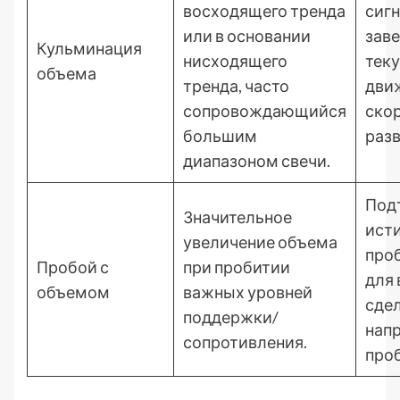
восходящего тренда
сигн
или в основании
зав
Кульминация
нисходящего
тек
объема
тренда, часто
дви
сопровождающийся
ско
большим
разв
диапазоном свечи.
Под
Значительное
ист
увеличение объема
проб
Пробой с
при пробитии
для 
объемом
важных уровней
сдел
поддержки/
нап
сопротивления.
про