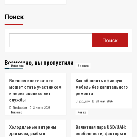
Поиск
Поиск
Возможно, вы пропустили
Ипотека
Бизнес
Военная ипотека: кто
Как обновить офисную
может стать участником
мебель без капитального
и через сколько лет
ремонта
службы
pp_srv
20 мая 2026
Redactor
3 июля 2026
Бизнес
Forex
Холодильные витрины
Валютная пара USD/UAH:
для мяса, рыбы и
особенности, факторы и