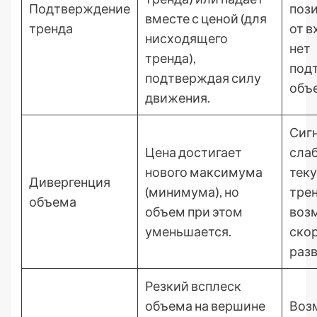
Подтверждение
пози
вместе с ценой (для
тренда
от в
нисходящего
нет
тренда),
под
подтверждая силу
объ
движения.
Сигн
Цена достигает
сла
нового максимума
тек
Дивергенция
(минимума), но
трен
объема
объем при этом
воз
уменьшается.
ско
разв
Резкий всплеск
объема на вершине
Воз