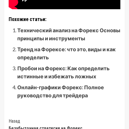
Похожие статьи:
Технический анализ на Форекс Основы
принципы и инструменты
Тренд на Форексе: что это, виды и как
определить
Пробои на Форекс: Как определить
истинные и избежать ложных
Онлайн-графики Форекс: Полное
руководство для трейдера
Post
Назад
Безубыточная стратегия на Форекс