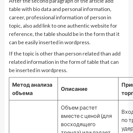
After the second paragraph of the article add
table with bio data and personal information,
career, professional information of person in
topic, also add link to one authentic website for
reference, the table should be in the form that it
can be easily inserted in wordpress.
If the topic is other than person related than add
related information in the form of table that can
be inserted in wordpress.
Метод анализа
При
Описание
объема
тор
Объем растет
Вход
вместе с ценой (для
по т
восходящего
уде
тренда) или падает