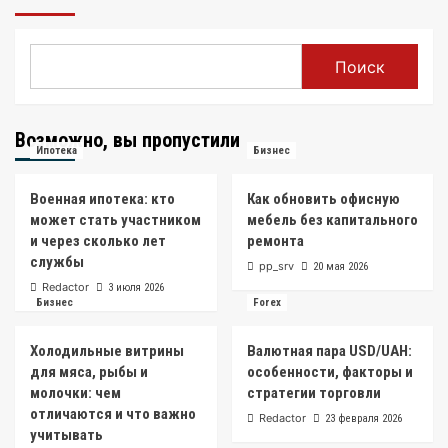
Поиск
Возможно, вы пропустили
Ипотека
Бизнес
Военная ипотека: кто
Как обновить офисную
может стать участником
мебель без капитального
и через сколько лет
ремонта
службы
pp_srv
20 мая 2026
Redactor
3 июля 2026
Бизнес
Forex
Холодильные витрины
Валютная пара USD/UAH:
для мяса, рыбы и
особенности, факторы и
молочки: чем
стратегии торговли
отличаются и что важно
Redactor
23 февраля 2026
учитывать