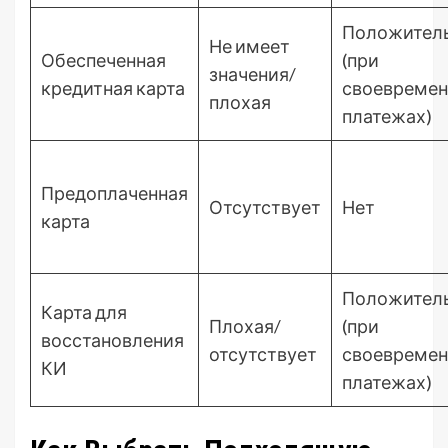
Положител
Не имеет
Обеспеченная
(при
значения/
кредитная карта
своевреме
плохая
платежах)
Предоплаченная
Отсутствует
Нет
карта
Положител
Карта для
Плохая/
(при
восстановления
отсутствует
своевреме
КИ
платежах)