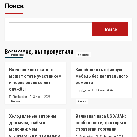
Поиск
Поиск
Возможно, вы пропустили
Ипотека
Бизнес
Военная ипотека: кто
Как обновить офисную
может стать участником
мебель без капитального
и через сколько лет
ремонта
службы
pp_srv
20 мая 2026
Redactor
3 июля 2026
Бизнес
Forex
Холодильные витрины
Валютная пара USD/UAH:
для мяса, рыбы и
особенности, факторы и
молочки: чем
стратегии торговли
отличаются и что важно
Redactor
23 февраля 2026